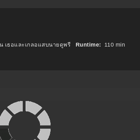
ฉัน เธอและเกลอแสบนายดูพรี
Runtime:
110 min