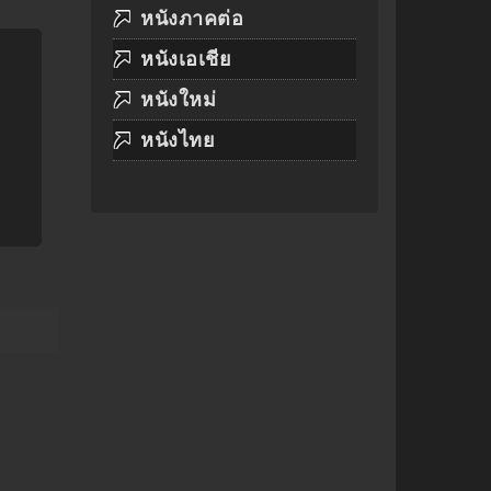
หนังภาคต่อ
หนังเอเชีย
หนังใหม่
หนังไทย