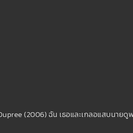
 Dupree (2006) ฉัน เธอและเกลอแสบนายดูพ