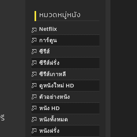
หมวดหมู่หนัง
Netflix
การ์ตูน
ซีรีส์
ซีรีส์ฝรั่ง
ซีรีส์เกาหลี
ดูหนังใหม่ HD
ตัวอย่างหนัง
หนัง HD
รี
หนังทั้งหมด
หนังฝรั่ง