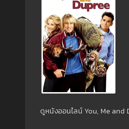
ดูหนังออนไลน์ You, Me and