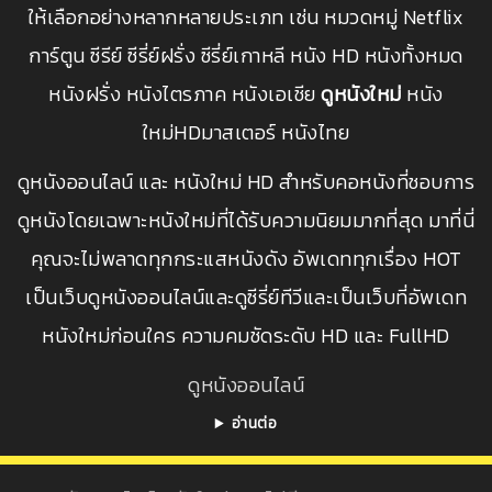
ให้เลือกอย่างหลากหลายประเภท เช่น หมวดหมู่ Netflix
การ์ตูน ซีรีย์ ซีรี่ย์ฝรั่ง ซีรี่ย์เกาหลี หนัง HD หนังทั้งหมด
หนังฝรั่ง หนังไตรภาค หนังเอเชีย
ดูหนังใหม่
หนัง
ใหม่HDมาสเตอร์ หนังไทย
ดูหนังออนไลน์ และ หนังใหม่ HD สำหรับคอหนังที่ชอบการ
ดูหนังโดยเฉพาะหนังใหม่ที่ได้รับความนิยมมากที่สุด มาที่นี่
คุณจะไม่พลาดทุกกระแสหนังดัง อัพเดททุกเรื่อง HOT
เป็นเว็บดูหนังออนไลน์และดูซีรี่ย์ทีวีและเป็นเว็บที่อัพเดท
หนังใหม่ก่อนใคร ความคมชัดระดับ HD และ FullHD
ดูหนังออนไลน์
อ่านต่อ