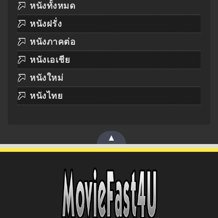
หนังทั้งหมด
หนังฝรั่ง
หนังภาคต่อ
หนังเอเชีย
หนังใหม่
หนังไทย
▲