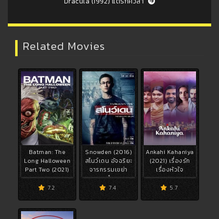
Dracula (1992) แดร็กคิวล่า
Related Movies
Batman: The
Snowden (2016)
Ankahi Kahaniya
Long Halloween
สโนว์เดน อัจฉริยะ
(2021) เรื่องรัก
Part Two (2021)
จารกรรมเขย่า
เรื่องหัวใจ
มหาอำนาจ
5 ปี ago
10 ปี ago
5 ปี ago
7.2
7.4
5.7