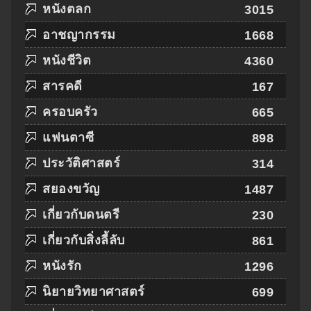
หนังตลก
3015
อาชญากรรม
1668
หนังชีวิต
4360
สารคดี
167
ครอบครัว
665
แฟนตาซี
898
ประวัติศาสตร์
314
สยองขวัญ
1487
เกี่ยวกับดนตรี
230
เกี่ยวกับสิ่งลี้ลับ
861
หนังรัก
1296
นิยายวิทยาศาสตร์
699