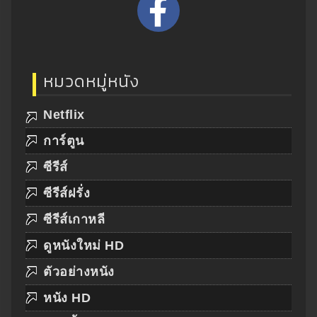
หมวดหมู่หนัง
Netflix
การ์ตูน
ซีรีส์
ซีรีส์ฝรั่ง
ซีรีส์เกาหลี
ดูหนังใหม่ HD
ตัวอย่างหนัง
หนัง HD