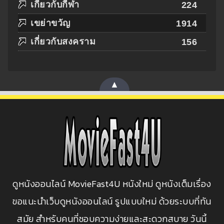
เกี่ยวกับกีฬา
224
เขย่าขวัญ
1914
เกี่ยวกับสงคราม
156
▲
ดูหนังออนไลน์ MovieFast4U หนังใหม่ ดูหนังเต็มเรื่อง
ขอแนะนำเว็บดูหนังออนไลน์ รูปแบบใหม่ ด้วยระบบที่ทัน
สมัย สำหรับคนที่ชอบความง่ายและสะดวกสบาย วันนี้