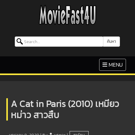
Skip to content
Search for:
ค้นหา
Toggle naviga
MENU
A Cat in Paris (2010) เหมียว
หม่าว สาวสืบ
มกราคม 9, 2020
|
By
admin
|
การ์ตูน