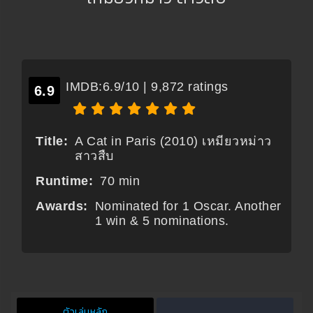
IMDB:
6.9
/
10
|
9,872 ratings
6.9
Title:
A Cat in Paris (2010) เหมียวหม่าว
สาวสืบ
Runtime:
70 min
Awards:
Nominated for 1 Oscar. Another
1 win & 5 nominations.
ตัวเล่นหลัก