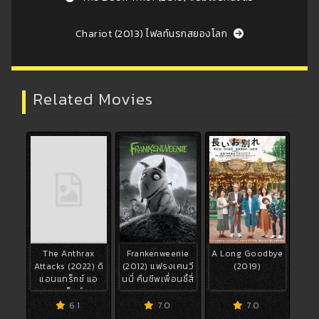
Post navigation
Chariot (2013) ไฟลท์นรกสยองโลก
Related Movies
The Anthrax
Frankenweenie
A Long Goodbye
Attacks (2022) ดิ
(2012) แฟรงเคนวี
(2019)
แอนแทร็กซ์ แอ
นนี่ คืนชีพเพื่อนซี้สี่
ทแท็คส์
ขา
4 ปี ago
7 ปี ago
6 ปี ago
6.1
7.0
7.0