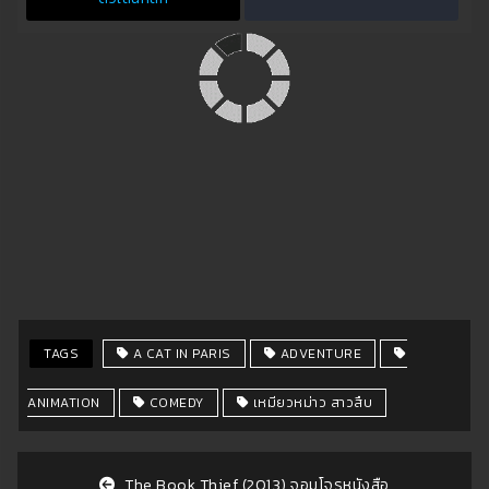
Tags
TAGS
A CAT IN PARIS
ADVENTURE
ANIMATION
COMEDY
เหมียวหม่าว สาวสืบ
The Book Thief (2013) จอมโจรหนังสือ